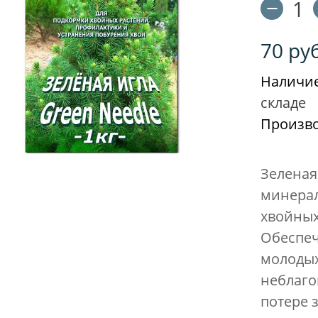
70
ру
Наличие
складе
Произво
Зеленая
минерал
хвойных
Обеспе
молодых
неблаго
потере 