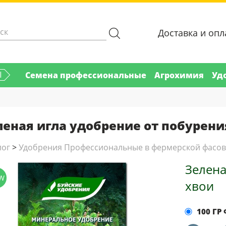
Доставка и опл
Ы
Семена профессиональные
Агрохимия
Уд
леная игла удобрение от побурени
лог
>
Удобрения Профессиональные в фермерской фасов
Зелена
W
хвои
100 ГР 