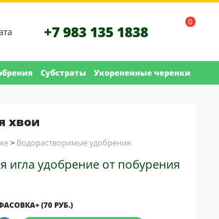
0
+7 983 135 1838
ата
обрения
Субстраты
Укорененные черенки
я хвои
ке
>
Водорастворимые удобрения
я игла удобрение от побурения
ФАСОВКА+ (70 РУБ.)