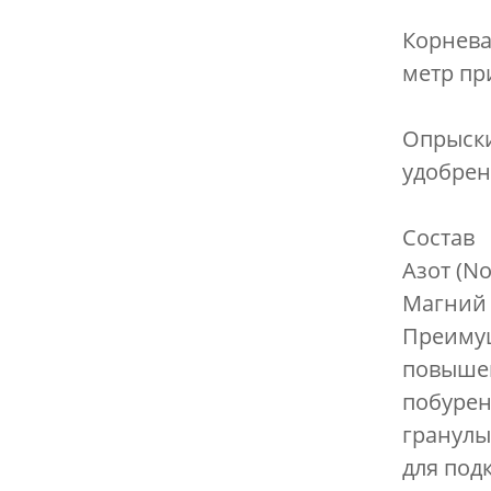
Корнева
метр пр
Опрыски
удобрен
Состав
Азот (Nо
Магний 
Преиму
повышен
побурен
гранулы
для под